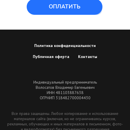
ОПЛАТИТЬ
Политика конфиденциальности
Публичная оферта
Контакты
Индивидуальный предприниматель
Волосатов Владимир Евгеньевич
ИНН 481103887638
ОГРНИП 318482700004430
Все права защищены. Любое копирование и использование
материалов сайта (включая, но не ограничиваясь: курсов,
рекламных, обучающих и иных материалов в письменном, фото-
и видеоформатах) без письменного разрешения